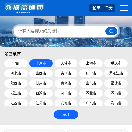
登录
注册
所属地区
全部
北京市
天津市
上海市
重庆市
河北省
山西省
吉林省
辽宁省
黑龙江省
陕西省
甘肃省
青海省
山东省
福建省
浙江省
台湾省
河南省
湖北省
湖南省
江西省
江苏省
安徽省
广东省
海南省
四川省
贵州省
云南省
内蒙古自治区
展开
广西壮族自治区
西藏自治区
宁夏回族自治区