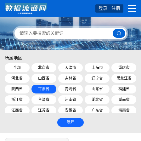
登录
注册
所属地区
全部
北京市
天津市
上海市
重庆市
河北省
山西省
吉林省
辽宁省
黑龙江省
陕西省
甘肃省
青海省
山东省
福建省
浙江省
台湾省
河南省
湖北省
湖南省
江西省
江苏省
安徽省
广东省
海南省
四川省
贵州省
云南省
内蒙古自治区
展开
广西壮族自治区
西藏自治区
宁夏回族自治区