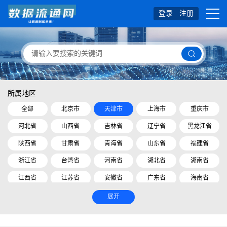
登录
注册
所属地区
全部
北京市
天津市
上海市
重庆市
河北省
山西省
吉林省
辽宁省
黑龙江省
陕西省
甘肃省
青海省
山东省
福建省
浙江省
台湾省
河南省
湖北省
湖南省
江西省
江苏省
安徽省
广东省
海南省
四川省
贵州省
云南省
内蒙古自治区
展开
广西壮族自治区
西藏自治区
宁夏回族自治区