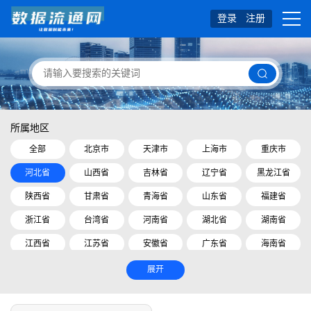
登录
注册
所属地区
全部
北京市
天津市
上海市
重庆市
河北省
山西省
吉林省
辽宁省
黑龙江省
陕西省
甘肃省
青海省
山东省
福建省
浙江省
台湾省
河南省
湖北省
湖南省
江西省
江苏省
安徽省
广东省
海南省
四川省
贵州省
云南省
内蒙古自治区
展开
广西壮族自治区
西藏自治区
宁夏回族自治区