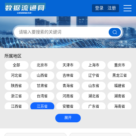
登录
注册
所属地区
全部
北京市
天津市
上海市
重庆市
河北省
山西省
吉林省
辽宁省
黑龙江省
陕西省
甘肃省
青海省
山东省
福建省
浙江省
台湾省
河南省
湖北省
湖南省
江西省
江苏省
安徽省
广东省
海南省
四川省
贵州省
云南省
内蒙古自治区
展开
广西壮族自治区
西藏自治区
宁夏回族自治区