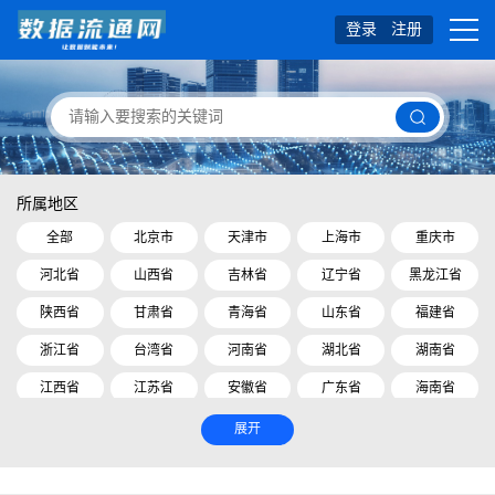
登录
注册
所属地区
全部
北京市
天津市
上海市
重庆市
河北省
山西省
吉林省
辽宁省
黑龙江省
陕西省
甘肃省
青海省
山东省
福建省
浙江省
台湾省
河南省
湖北省
湖南省
江西省
江苏省
安徽省
广东省
海南省
四川省
贵州省
云南省
内蒙古自治区
展开
广西壮族自治区
西藏自治区
宁夏回族自治区