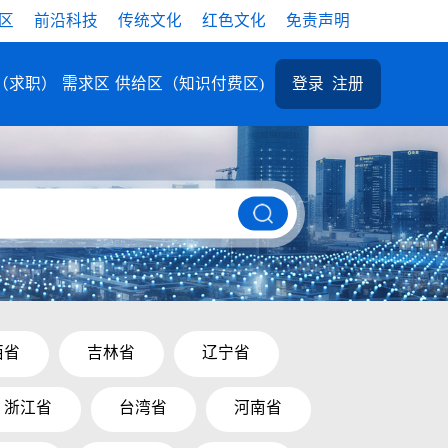
区
前沿科技
传统文化
红色文化
免责声明
（求职）
需求区
供给区（知识付费区)
登录
注册
西省
吉林省
辽宁省
浙江省
台湾省
河南省