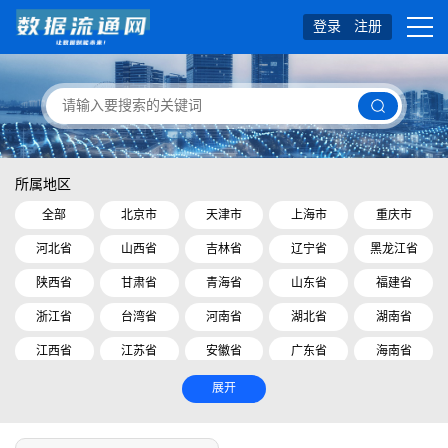
登录
注册
所属地区
全部
北京市
天津市
上海市
重庆市
河北省
山西省
吉林省
辽宁省
黑龙江省
陕西省
甘肃省
青海省
山东省
福建省
浙江省
台湾省
河南省
湖北省
湖南省
江西省
江苏省
安徽省
广东省
海南省
四川省
贵州省
云南省
内蒙古自治区
展开
广西壮族自治区
西藏自治区
宁夏回族自治区