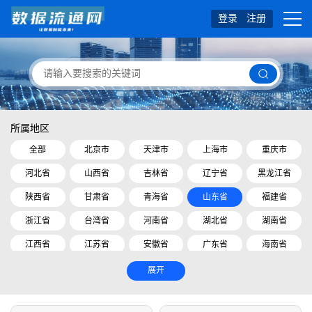
登录
注册
所属地区
全部
北京市
天津市
上海市
重庆市
河北省
山西省
吉林省
辽宁省
黑龙江省
陕西省
甘肃省
青海省
山东省
福建省
浙江省
台湾省
河南省
湖北省
湖南省
江西省
江苏省
安徽省
广东省
海南省
四川省
贵州省
云南省
内蒙古自治区
展开
广西壮族自治区
西藏自治区
宁夏回族自治区