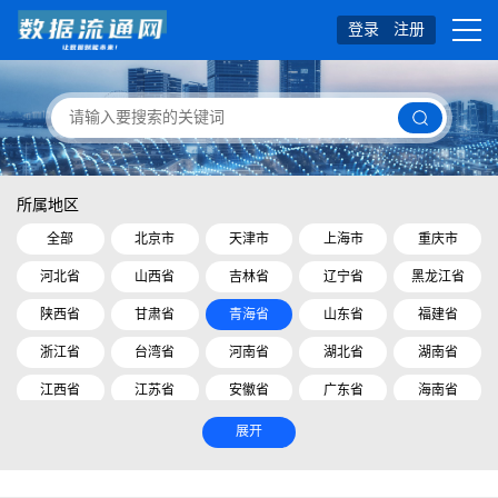
登录
注册
所属地区
全部
北京市
天津市
上海市
重庆市
河北省
山西省
吉林省
辽宁省
黑龙江省
陕西省
甘肃省
青海省
山东省
福建省
浙江省
台湾省
河南省
湖北省
湖南省
江西省
江苏省
安徽省
广东省
海南省
四川省
贵州省
云南省
内蒙古自治区
展开
广西壮族自治区
西藏自治区
宁夏回族自治区