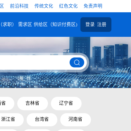
区
前沿科技
传统文化
红色文化
免责声明
（求职）
需求区
供给区（知识付费区)
登录
注册
西省
吉林省
辽宁省
浙江省
台湾省
河南省