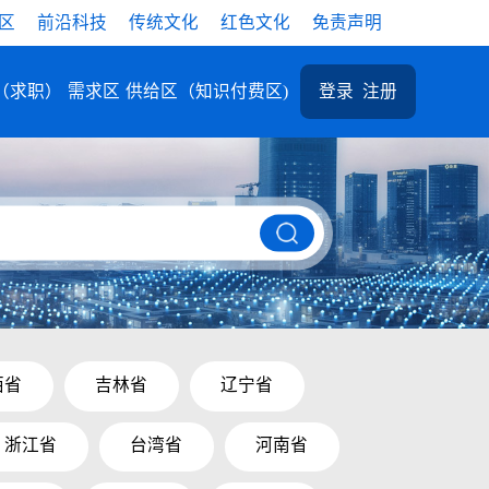
区
前沿科技
传统文化
红色文化
免责声明
（求职）
需求区
供给区（知识付费区)
登录
注册
西省
吉林省
辽宁省
浙江省
台湾省
河南省