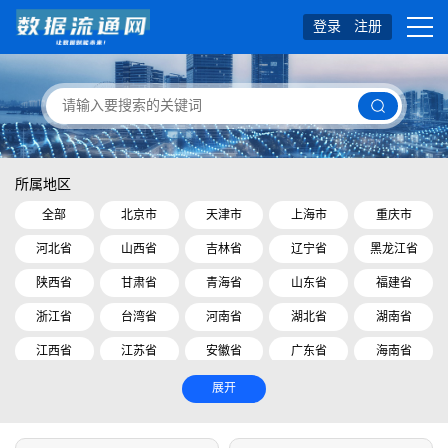
登录
注册
所属地区
全部
北京市
天津市
上海市
重庆市
河北省
山西省
吉林省
辽宁省
黑龙江省
陕西省
甘肃省
青海省
山东省
福建省
浙江省
台湾省
河南省
湖北省
湖南省
江西省
江苏省
安徽省
广东省
海南省
四川省
贵州省
云南省
内蒙古自治区
展开
广西壮族自治区
西藏自治区
宁夏回族自治区